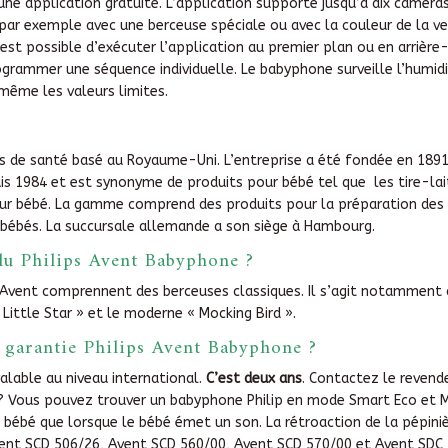
une application gratuite. L’application supporte jusqu’à dix caméras
, par exemple avec une berceuse spéciale ou avec la couleur de la ve
l est possible d’exécuter l’application au premier plan ou en arrièr
ogrammer une séquence individuelle. Le babyphone surveille l’humi
même les valeurs limites.
es de santé basé au Royaume-Uni. L’entreprise a été fondée en 189
uis 1984 et est synonyme de produits pour bébé tel que les tire-lait
pour bébé. La gamme comprend des produits pour la préparation des
bébés. La succursale allemande a son siège à Hambourg.
du Philips Avent Babyphone ?
 Avent comprennent des berceuses classiques. Il s’agit notamment 
 Little Star » et le moderne « Mocking Bird ».
la garantie Philips Avent Babyphone ?
valable au niveau international.
C’est deux ans
. Contactez le revend
 ? Vous pouvez trouver un babyphone Philip en mode Smart Eco et Ma
 bébé que lorsque le bébé émet un son. La rétroaction de la pépini
vent SCD 506/26, Avent SCD 560/00, Avent SCD 570/00 et Avent SDC 