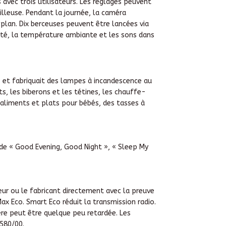
 avec trois utilisateurs. Les réglages peuvent
illeuse. Pendant la journée, la caméra
e-plan. Dix berceuses peuvent être lancées via
dité, la température ambiante et les sons dans
1 et fabriquait des lampes à incandescence au
s, les biberons et les tétines, les chauffe-
 aliments et plats pour bébés, des tasses à
de « Good Evening, Good Night », « Sleep My
eur ou le fabricant directement avec la preuve
x Eco. Smart Eco réduit la transmission radio.
ère peut être quelque peu retardée. Les
580/00.