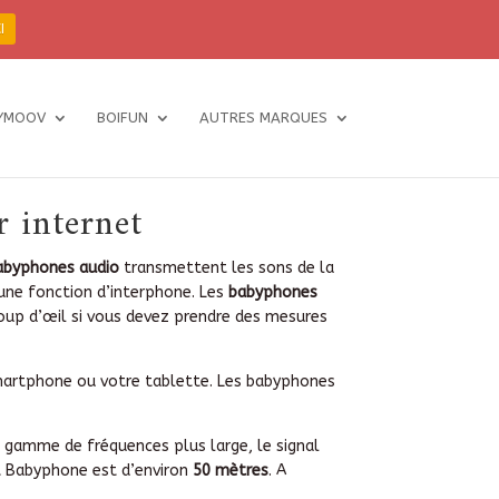
I
YMOOV
BOIFUN
AUTRES MARQUES
r internet
abyphones audio
transmettent les sons de la
une fonction d’interphone. Les
babyphones
oup d’œil si vous devez prendre des mesures
smartphone ou votre tablette. Les babyphones
ne gamme de fréquences plus large, le signal
nt Babyphone est d’environ
50 mètres
. A