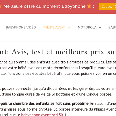
Meilleure offre du moment Babyphone
:
Cliquez IC
BABYPHONE VIDÉO
PHILIPS AVENT
MOTOROLA
BAB
: Avis, test et meilleurs prix su
lance du sommeil des enfants avec trois groupes de produits.
Les b
er votre bébé avec des mots réconfortants lorsqu’il pleure avec 
aux fonctions des écoutes bébé afin que vous puissiez voir en un c
 pouvez connecter jusqu’à dix caméras et les gérer depuis votre 
 d’une longue durée de vie de la batterie et d’une longue portée.
epuis la chambre des enfants se fait sans problème
. En raison d’u
ansmises sous forme cryptée. La portée intérieure du Philips Ave
s (tel que le
babyphone avent scd 501
).