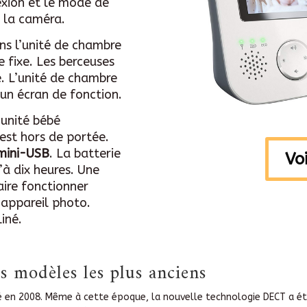
exion et le mode de
 la caméra.
ns l’unité de chambre
 fixe. Les berceuses
e. L’unité de chambre
’un écran de fonction.
’unité bébé
st hors de portée.
 mini-USB
. La batterie
Voi
’à dix heures. Une
aire fonctionner
’appareil photo.
iné.
s modèles les plus anciens
é en 2008. Même à cette époque, la nouvelle technologie DECT a été