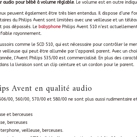
r audio pour bébé à volume réglable
. Le volume est en outre indiq
cieux peuvent également être très bien entendus. Il dispose d’une f
ires du Philips Avent sont limitées avec une veilleuse et un téléav
nt pas dépassés. Le
babyphone
Philips Avent 510 n’est actuellement 
 faible rayonnement.
oussoirs comme le SCD 510, qui est nécessaire pour contrôler le me
veilleuse qui peut être allumée par l’appareil parent. Avec un cho
nnée, l’Avent Philips 535/00 est commercialisé. En plus des caracté
dans la livraison sont un clip ceinture et un cordon pour le parent.
ps Avent en qualité audio
06/00, 560/00, 570/00 et 580/00 ne sont plus aussi rudimentaire et
euse et berceuses
use, berceuses
nterphone, veilleuse, berceuses.