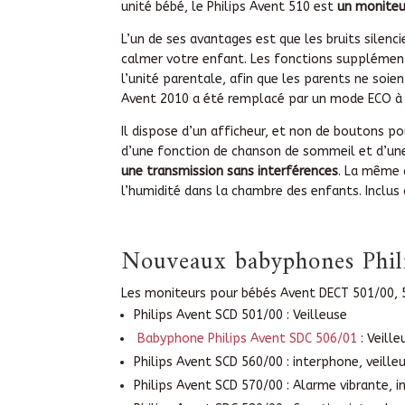
unité bébé, le Philips Avent 510 est
un moniteu
L’un de ses avantages est que les bruits silen
calmer votre enfant. Les fonctions supplémenta
l’unité parentale, afin que les parents ne soie
Avent 2010 a été remplacé par un mode ECO à
Il dispose d’un afficheur, et non de boutons p
d’une fonction de chanson de sommeil et d’une 
une transmission sans interférences
. La même a
l’humidité dans la chambre des enfants. Inclus 
Nouveaux babyphones Phili
Les moniteurs pour bébés Avent DECT 501/00, 5
Philips Avent SCD 501/00 : Veilleuse
Babyphone Philips Avent SDC 506/01
: Veill
Philips Avent SCD 560/00 : interphone, veille
Philips Avent SCD 570/00 : Alarme vibrante, i