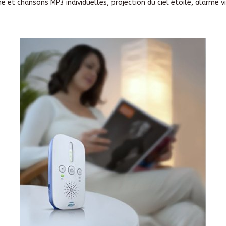
e et chansons MP3 individuelles, projection du ciel étoilé, alarme v