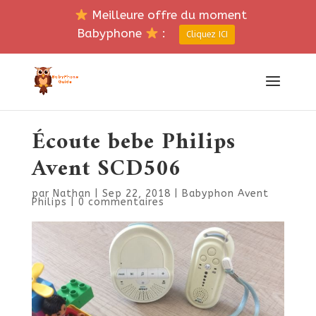
Meilleure offre du moment
Babyphone
:
Cliquez ICI
Écoute bebe Philips
Avent SCD506
par
Nathan
|
Sep 22, 2018
|
Babyphon Avent
Philips
|
0 commentaires