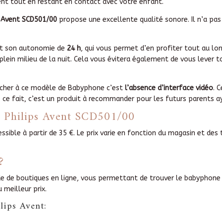
nt tout en restant en contact avec votre enfant.
 Avent SCD501/00
propose une excellente qualité sonore. Il n’a pas
est son autonomie de
24 h
, qui vous permet d’en profiter tout au lo
plein milieu de la nuit. Cela vous évitera également de vous lever to
procher à ce modèle de Babyphone c’est
l’absence d’interface vidéo
. 
. De ce fait, c’est un produit à recommander pour les futurs parents
e Philips Avent SCD501/00
sible à partir de 35 €. Le prix varie en fonction du magasin et des
?
e de boutiques en ligne, vous permettant de trouver le babyphone p
 meilleur prix.
lips Avent: