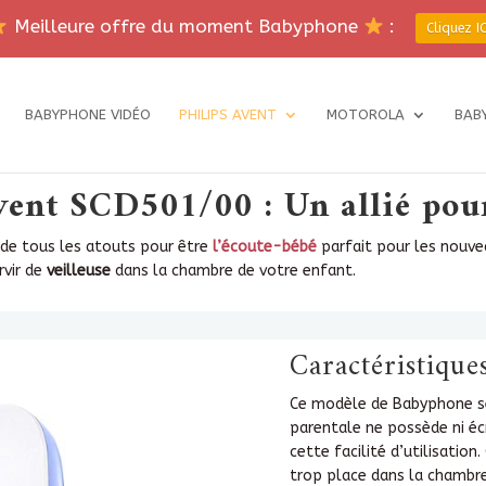
Meilleure offre du moment Babyphone
:
Cliquez IC
BABYPHONE VIDÉO
PHILIPS AVENT
MOTOROLA
BAB
ent SCD501/00 : Un allié pour
de tous les atouts pour être
l’écoute-bébé
parfait pour les nouve
rvir de
veilleuse
dans la chambre de votre enfant.
Caractéristiqu
Ce modèle de Babyphone se
parentale ne possède ni écr
cette facilité d’utilisatio
trop place dans la chambre