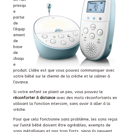
presqu
e
partie
de
l’équip
ement
de
base
de
chaqu
e
produit. L’idée est que vous pouvez communiquer avec
votre bébé sur le chemin de la crèche et le calmer à
l’avance.
Si votre enfant se plaint un peu, vous pouvez le
réconforter à distance
avec des mots réconfortants en
utilisant la fonction intercom, sans avoir à aller à la
crèche.
Pour que cela fonctionne sans problème, les sons reçus
sur l’unité bébé doivent être agréables, exempts de
sons métalliques et pas trop forts, sinon ils peuvent