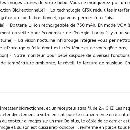
les images claires de votre bébé. Vous ne manquerez pas un 
tion Bidirectionnelle] - La technologie GFSK réduit les interfé
grâce au son bidirectionnel, qui vous permet à la fois...
e] - Batterie Li-ion rechargeable de 750 mAh. En mode VOX (se
nt en veille pour économiser de l’énergie. Lorsqu'il y a un son
cturne] - La vision nocturne infrarouge intégrée vous permettra
e infrarouge qu’elle émet est très ténue et ne vous gêne pas,..
tion] - Notre moniteur pour bébé dispose de diverses fonctions 
 de température ambiante, le réveil, la lecture de musique. En.
etteur bidirectionnel et un récepteur sans fil de 2,4 GHZ. Les risq
arler directement à votre enfant pour le calmer même en étant éloi
on du capteur d’images sur un mur. De plus, le câble de ce dernier 
image et du son est aussi irréprochable. Il renferme en partie tous 