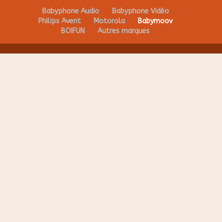
Babyphone Audio
Babyphone Vidéo
Philips Avent
Motorola
Babymoov
BOIFUN
Autres marques