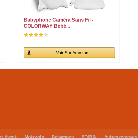
Babyphone Caméra Sans Fil -
COLORWAY Bébé...
Voir Sur Amazon
ips Avent
Motorola
Babymoov
BOIFUN
Autres marques