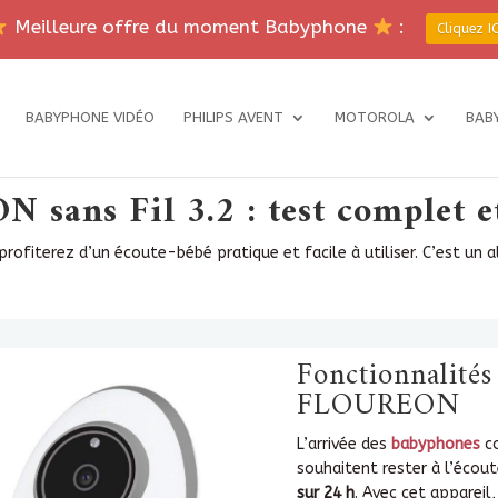
Meilleure offre du moment Babyphone
:
Cliquez IC
BABYPHONE VIDÉO
PHILIPS AVENT
MOTOROLA
BAB
ans Fil 3.2 : test complet et
rofiterez d’un écoute-bébé pratique et facile à utiliser. C’est un a
Fonctionnalité
FLOUREON
L’arrivée des
babyphones
co
souhaitent rester à l’écou
sur 24 h
. Avec cet appareil