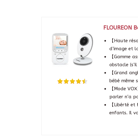
FLOUREON Béb
【Haute résol
d’image et l
【Gamme asse
obstacle (s’i
【Grand angle
bébé même si
【Mode VOX】Le
parler n’a p
【Libérté et 
enfants. Il v