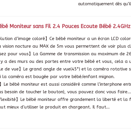
automatiquement dès qu’il 
é Moniteur sans Fil 2.4 Pouces Ecoute Bébé 2.4GHz
ution d’image coloré】Ce bébé moniteur a un écran LCD coloré
a vision nocture au MAX de 5m vous permettent de voir plus cla
z pour vous】La Gamme de transmission au maximum de 260m
l y a des murs ou des portes entre votre bébé et vous, cela a u
 de vue】Le grand angle de vue(45°) et la caméra rotative s’
 la caméra est bougée par votre bébé/enfant mignon.
 bébé moniteur est aussi considéré comme l’interphone entr
as besoin de toucher le bouton), vous pouvez donc vous faire..
flexibité】Le bébé moniteur offre grandement la liberté et la fl
aut mieux d'utiliser le produit en chargeant. Il faut...