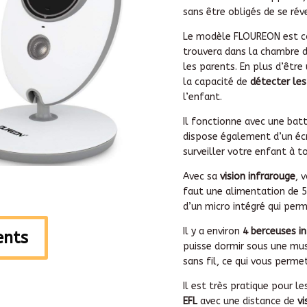
sans être obligés de se réve
Le modèle FLOUREON est con
trouvera dans la chambre de
les parents. En plus d’être
la capacité de
détecter les
l’enfant.
Il fonctionne avec une bat
dispose également d’un éc
surveiller votre enfant à 
Avec sa
vision infrarouge
, 
faut une alimentation de 5
d’un micro intégré qui perme
Il y a environ
4 berceuses i
ients
puisse dormir sous une mus
sans fil, ce qui vous perme
Il est très pratique pour l
EFL
avec une distance de
vi