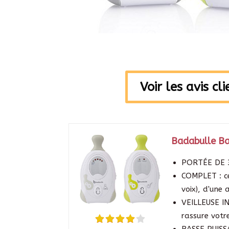
Voir les avis cl
Badabulle Ba
PORTÉE DE 3
COMPLET : ce
voix), d'une 
VEILLEUSE IN
rassure votr
BASSE PUISS