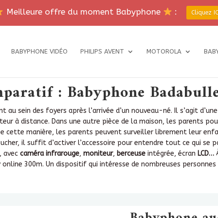
Meilleure offre du moment Babyphone
:
Cliquez IC
BABYPHONE VIDÉO
PHILIPS AVENT
MOTOROLA
BAB
paratif : Babyphone Badabull
t au sein des foyers après l’arrivée d’un nouveau-né. Il s’agit d’
r à distance. Dans une autre pièce de la maison, les parents pour
e cette manière, les parents peuvent surveiller librement leur en
ucher, il suffit d’activer l’accessoire pour entendre tout ce qui se p
, avec
caméra
infrarouge
,
moniteur
,
berceuse
intégrée, écran
LCD…
À
online 300m. Un dispositif qui intéresse de nombreuses personnes 