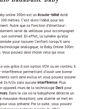
dio Badabulle Baby
aby online 300m est un
écoute-bébé
doté
 300 mètres. C’est alors l’idéal pour les
ement. Autre que sa fonction d’émetteur-
galement servir de veilleuse pour accompagner
 son sommeil. En effet, la lumière qu’elle
misée pour rassurer l’enfant lorsqu’il sera
 technologie analogique, le Baby Online 300m
 Vous pouvez ainsi choisir celui qui vous
a voix grâce à son option VOX ou en continu. Il
i-interférence permettant d’avoir une bonne
ements sont ainsi exclus et vous pouvez assurer
bé 24 h/24 sans aucune
interférence
. Plus
’un appareil muni de la technologie
Dect
pour
ences
. Dans le cas où le babyphone détecte un
une mauvaise réception), une alarme se met en
ur vous prévenir. Par la suite, vous pouvez