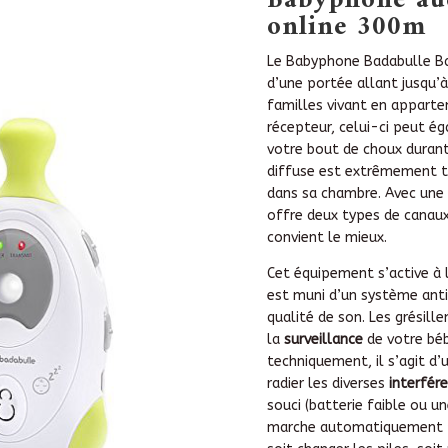
Babyphone au
online 300m
Le Babyphone Badabulle B
d’une portée allant jusqu’à
familles vivant en appart
récepteur, celui-ci peut é
votre bout de choux durant
diffuse est extrêmement ta
dans sa chambre. Avec une
offre deux types de canaux.
convient le mieux.
Cet équipement s’active à l
est muni d’un système ant
qualité de son. Les grésill
la
surveillance
de votre bé
techniquement, il s’agit d
radier les diverses
interfér
souci (batterie faible ou 
marche automatiquement po