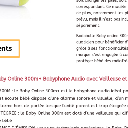
soit changer les piles, soit
correspondant. Ce modèle 
de
piles
, notamment les pi
prévu, mais il n’est pas in
séparément.
Badabulle Baby online 300m
quotidien pour bénéficier 
ients
grâce à ses fonctionnalités
marque s’est engagée à con
protéger bébé des radiofré
by Online 300m+ Babyphone Audio avec Veilleuse et
00M : le Baby Online 300m+ est le babyphone audio idéal po
t écoute bébé dispose d'une alarme sonore et visuelle, d'un 
alarme hors de portée lorsque l'unité parent est trop éloignée e
TÉGRÉE : le Baby Online 300m est doté d'une veilleuse qui dif
e bébé
ANCE D’ÉMISSION : avec sa technologie analogique, le Baby 