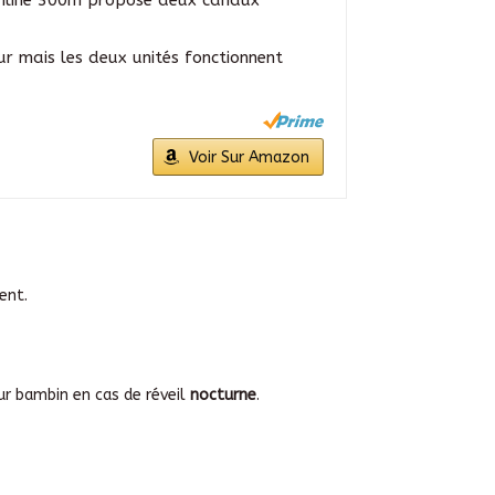
r mais les deux unités fonctionnent
Voir Sur Amazon
ment.
eur bambin en cas de réveil
nocturne
.