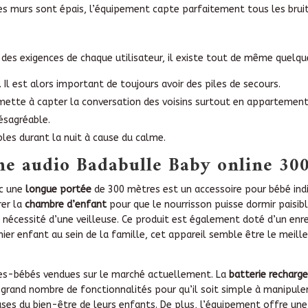
les murs sont épais, l’équipement capte parfaitement tous les brui
ur des exigences de chaque utilisateur, il existe tout de même quel
 Il est alors important de toujours avoir des piles de secours.
ette à capter la conversation des voisins surtout en appartement. 
ésagréable.
bles durant la nuit à cause du calme.
ne audio Badabulle Baby online 3
ec une
longue portée
de 300 mètres est un accessoire pour bébé indi
rer la
chambre d’enfant
pour que le nourrisson puisse dormir paisib
 nécessité d’une veilleuse. Ce produit est également doté d’un enr
r enfant au sein de la famille, cet appareil semble être le meilleu
tes-bébés vendues sur le marché actuellement. La
batterie
recharg
grand nombre de fonctionnalités pour qu’il soit simple à manipuler 
ses du bien-être de leurs enfants. De plus, l’équipement offre une