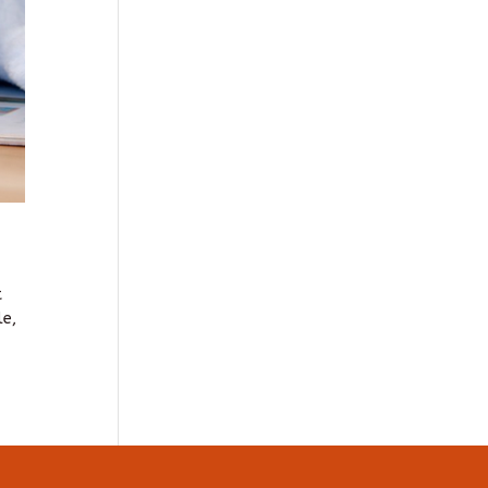
t
le,